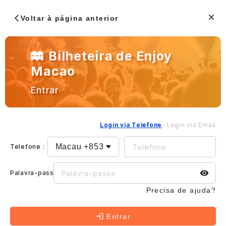
Voltar à página anterior
Bilheteira de Enjoy
Macao
Entrar
Login via Telefone
Login via Email
Telefone
：
Palavra-passe
：
Precisa de ajuda?
Entrar