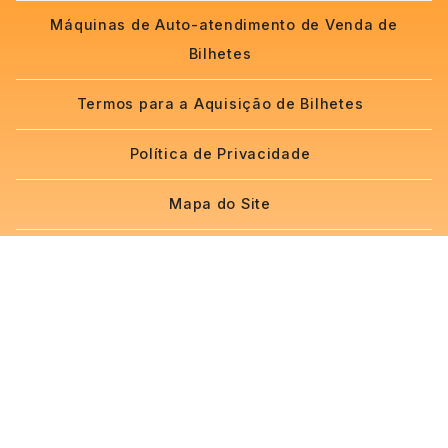
Máquinas de Auto-atendimento de Venda de
Bilhetes
Termos para a Aquisição de Bilhetes
Política de Privacidade
Mapa do Site
“Bilheteira de Enjoy Macao” Linha telefónica
gratuita de apoio ao cliente 24 horas por dia:
Macau - (853)28 400 555
Hong Kong - (852)8480 9038
Interior da China - (86)153 4481 8382
E-mail：
info@ticketing.enjoymacao.mo