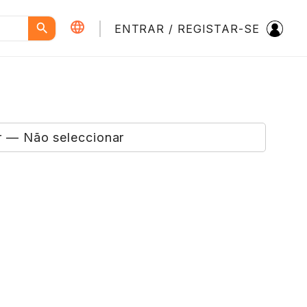
ENTRAR / REGISTAR-SE
繁體中文
简体中文
PORTUGUÊS
ENGLISH
Modo Escuro